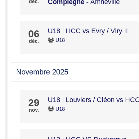
Compiégne
-
Amnéville
déc.
U18 : HCC vs Evry / Viry II
06
U18
déc.
Novembre 2025
U18 : Louviers / Cléon vs HC
29
U18
nov.