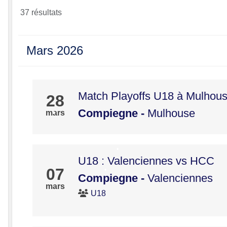
•
37 résultats
•
•
Mars 2026
Match Playoffs U18 à Mulhou
28
Compiegne
-
Mulhouse
mars
•
•
•
U18 : Valenciennes vs HCC
07
Compiegne
-
Valenciennes
mars
U18
•
•
•
•