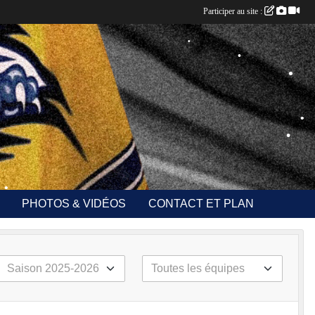
Participer au site :
•
•
•
•
•
PHOTOS & VIDÉOS
CONTACT ET PLAN
•
•
•