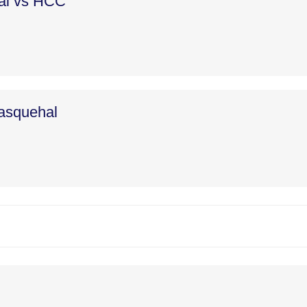
hal vs HCC
asquehal