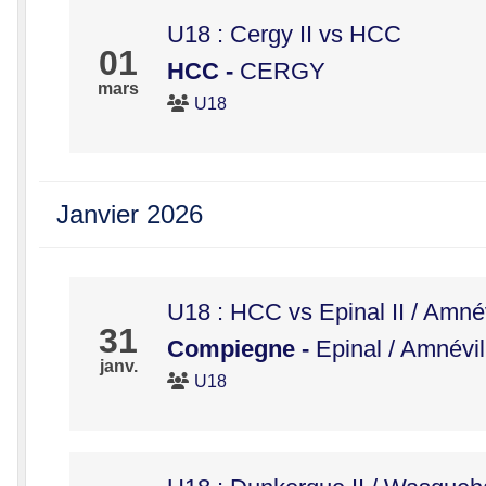
•
U18 : Cergy II vs HCC
•
01
HCC
-
CERGY
mars
U18
Janvier 2026
U18 : HCC vs Epinal II / Amnév
31
Compiegne
-
Epinal / Amnévil
janv.
U18