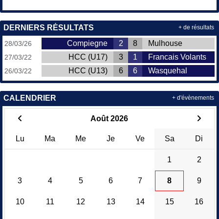
DERNIERS RÉSULTATS
+ de résultats
Compiegne
2
8
Mulhouse
28/03/26
HCC (U17)
3
1
Francais Volants
27/03/22
HCC (U13)
6
6
Wasquehal
26/03/22
CALENDRIER
+ d'évènements
Août 2026
Lu
Ma
Me
Je
Ve
Sa
Di
1
2
3
4
5
6
7
8
9
10
11
12
13
14
15
16