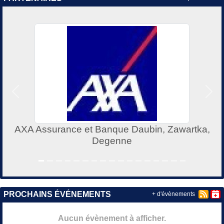
Précedent
Suiv
AXA Assurance et Banque Daubin, Zawartka,
Degenne
PROCHAINS ÉVÉNEMENTS
+ d'évènements
Aucun évènement à afficher.