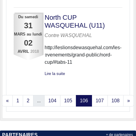
North CUP
Du
samedi
31
WASQUEHAL (U11)
MARS
au
lundi
Contre
WASQUEHAL
02
http://leslionsdewasquehal.com/les-
AVRIL
2018
evenements/grand-public/nord-
cup/#tabs-11
Lire la suite
«
1
2
...
104
105
106
107
108
»
PARTENAIRES
+ de partenaires